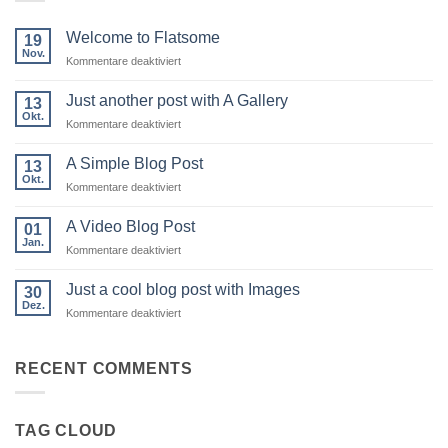
Welcome to Flatsome
19
Nov.
für
Kommentare deaktiviert
Welcome
to
Just another post with A Gallery
13
Flatsome
Okt.
für
Kommentare deaktiviert
Just
another
A Simple Blog Post
13
post
Okt.
für
Kommentare deaktiviert
with
A
A
Simple
A Video Blog Post
Gallery
01
Blog
Jan.
für
Kommentare deaktiviert
Post
A
Video
Just a cool blog post with Images
30
Blog
Dez.
für
Kommentare deaktiviert
Post
Just
a
cool
RECENT COMMENTS
blog
post
with
TAG CLOUD
Images