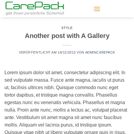
Zum
Inhalt
springen
STYLE
Another post with A Gallery
VERÖFFENTLICHT AM
16/12/2013
VON
ADMINCAREPACK
Lorem ipsum dolor sit amet, consectetur adipiscing elit. In
sed vulputate massa. Fusce ante magna, iaculis ut purus
ut, facilisis ultrices nibh. Quisque commodo nunc eget
tortor dapibus, et tristique magna convallis. Phasellus
egestas nunc eu venenatis vehicula. Phasellus et magna
nulla. Proin ante nunc, mollis a lectus ac, volutpat placerat
ante. Vestibulum sit amet magna sit amet nunc faucibus
mollis. Aliquam vel lacinia purus, id tristique ipsum.
Quisque vitae nibh ut libero vulputate ornare quis in risus.