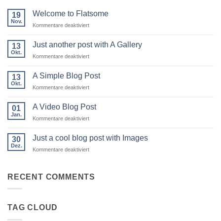
Welcome to Flatsome
19
Nov.
für
Kommentare deaktiviert
Welcome
to
Just another post with A Gallery
13
Flatsome
Okt.
für
Kommentare deaktiviert
Just
another
A Simple Blog Post
13
post
Okt.
für
Kommentare deaktiviert
with
A
A
Simple
A Video Blog Post
Gallery
01
Blog
Jan.
für
Kommentare deaktiviert
Post
A
Video
Just a cool blog post with Images
30
Blog
Dez.
für
Kommentare deaktiviert
Post
Just
a
cool
RECENT COMMENTS
blog
post
with
TAG CLOUD
Images