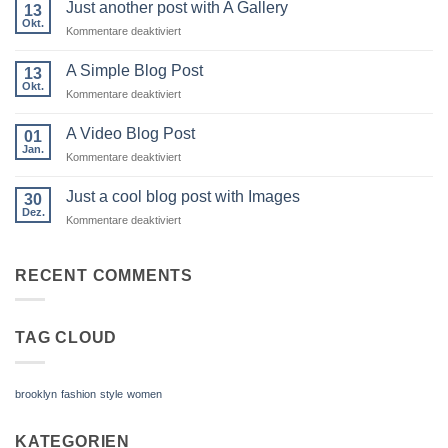
to
Just another post with A Gallery
13
Flatsome
Okt.
für
Kommentare deaktiviert
Just
another
A Simple Blog Post
13
post
Okt.
für
Kommentare deaktiviert
with
A
A
Simple
A Video Blog Post
Gallery
01
Blog
Jan.
für
Kommentare deaktiviert
Post
A
Video
Just a cool blog post with Images
30
Blog
Dez.
für
Kommentare deaktiviert
Post
Just
a
cool
RECENT COMMENTS
blog
post
with
TAG CLOUD
Images
brooklyn
fashion
style
women
KATEGORIEN